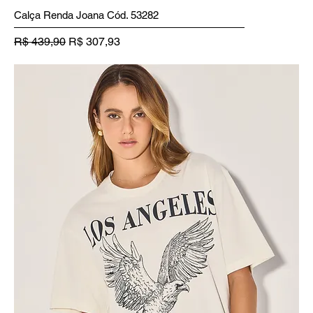
Calça Renda Joana Cód. 53282
Preço normal
Preço promocional
R$ 439,90
R$ 307,93