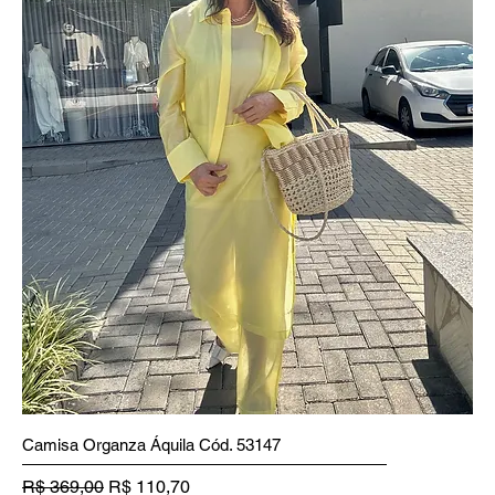
Camisa Organza Áquila Cód. 53147
Preço normal
Preço promocional
R$ 369,00
R$ 110,70