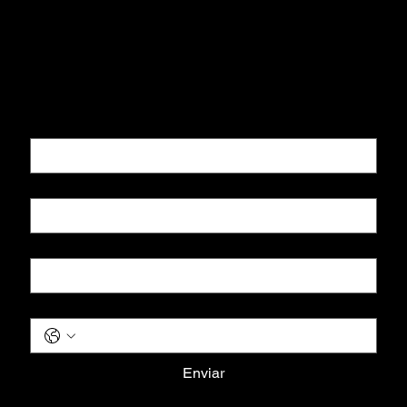
Entre em contato:
(47) 99955-8222
Quero receber novidades
Nome
*
Sobrenome
*
Email
*
Telefone
*
Enviar