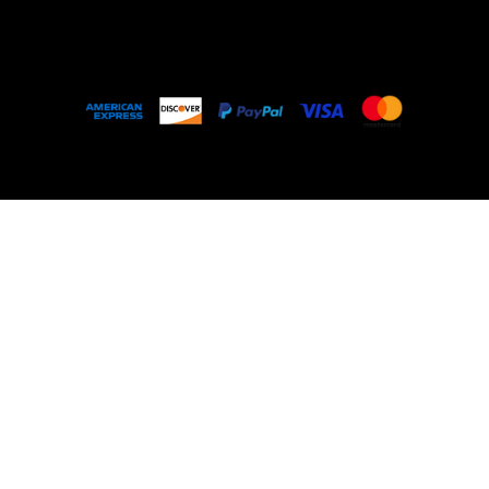
FAQ
© 2023 Z Medeiros Acessórios | CNPJ
-
17.769.838/000.1-47