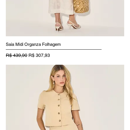
Saia Midi Organza Folhagem
Preço normal
Preço promocional
R$ 439,90
R$ 307,93