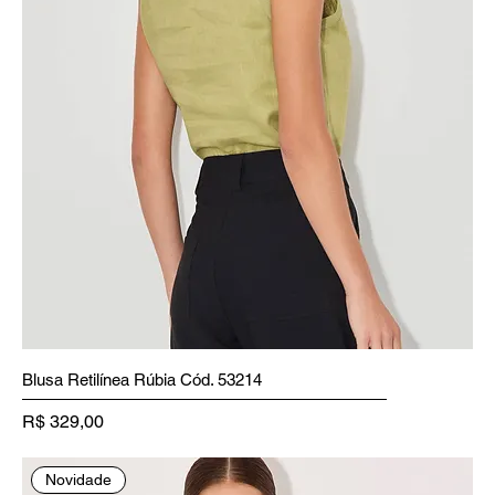
Blusa Retilínea Rúbia Cód. 53214
Preço
R$ 329,00
Novidade