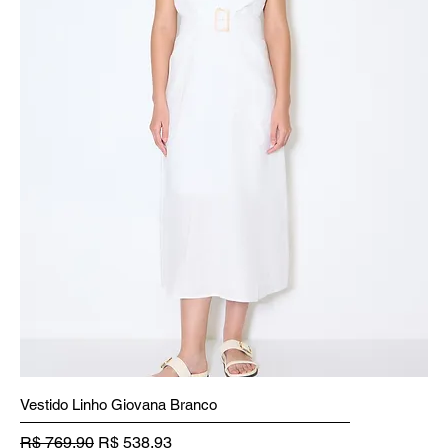
Vestido Linho Giovana Branco
Preço normal
Preço promocional
R$ 769,90
R$ 538,93