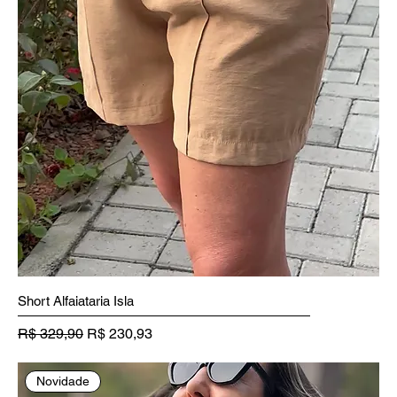
Short Alfaiataria Isla
Preço normal
Preço promocional
R$ 329,90
R$ 230,93
Novidade