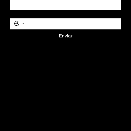
Telefone
*
Enviar
Terms & Conditions
Privacy Policy
Shipping Policy
Refund Policy
Cookie Policy
Home
Todos os Produtos
Lançamentos