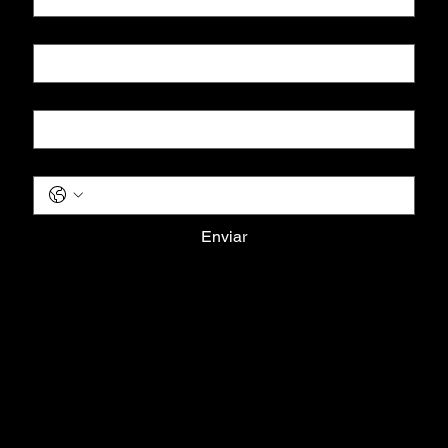
Sobrenome
*
Email
*
Telefone
*
Enviar
Terms & Conditions
Privacy Policy
Shipping Policy
Refund Policy
Cookie Policy