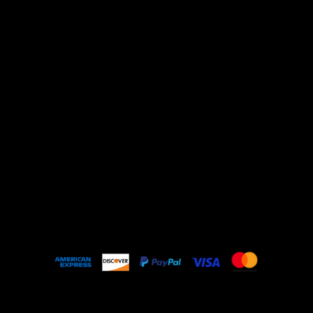
Home
Todos os Produtos
Lançamentos
Anel
Brinco
Colar
Pulseira & Bracelete
Bolsa
FAQ
© 2023 Z Medeiros Acessórios | CNPJ
-
17.769.838/000.1-47