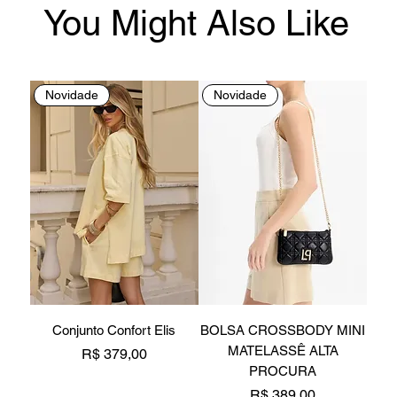
You Might Also Like
Novidade
Novidade
Conjunto Confort Elis
BOLSA CROSSBODY MINI
MATELASSÊ ALTA
Preço
R$ 379,00
PROCURA
Preço
R$ 389,00