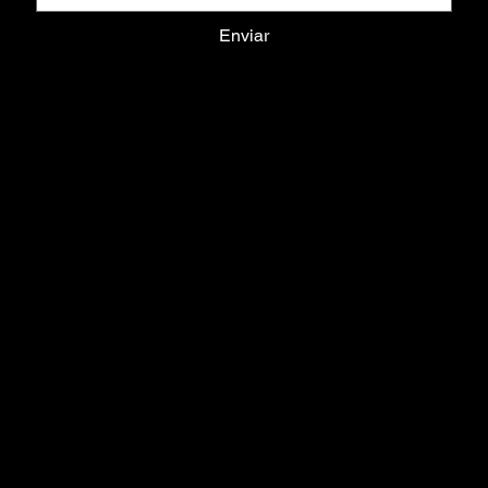
Enviar
Terms & Conditions
Privacy Policy
Shipping Policy
Refund Policy
Cookie Policy
Home
Todos os Produtos
Lançamentos
Anel
Brinco
Colar