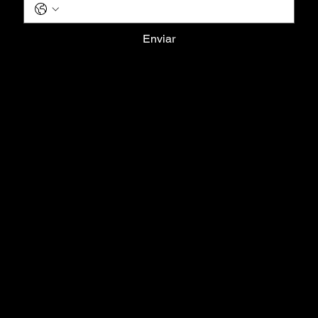
Enviar
Terms & Conditions
Privacy Policy
Shipping Policy
Refund Policy
Cookie Policy
Home
Todos os Produtos
Lançamentos
Anel
Brinco