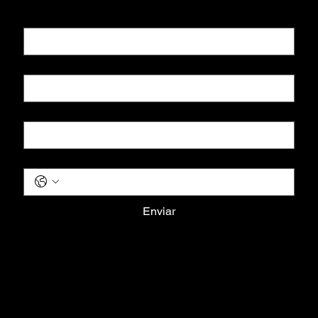
Nome
*
Sobrenome
*
Email
*
Telefone
*
Enviar
Terms & Conditions
Privacy Policy
Shipping Policy