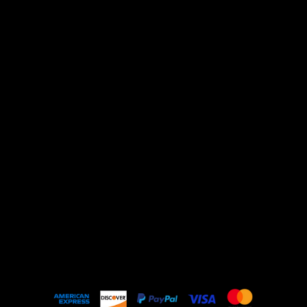
Refund Policy
Cookie Policy
Home
Todos os Produtos
Lançamentos
Anel
Brinco
Colar
Pulseira & Bracelete
Bolsa
FAQ