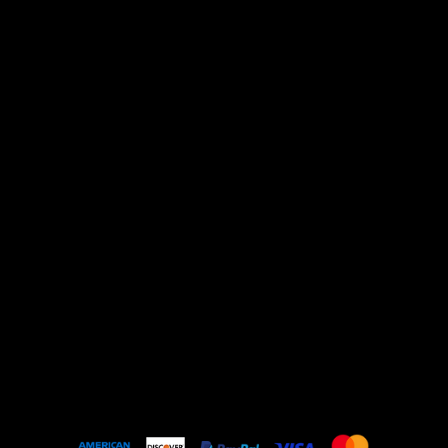
Shipping Policy
Refund Policy
Cookie Policy
Home
Todos os Produtos
Lançamentos
Anel
Brinco
Colar
Pulseira & Bracelete
Bolsa
FAQ