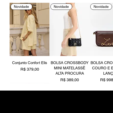
Novidade
Novidade
Novidade
Conjunto Confort Elis
BOLSA CROSSBODY
BOLSA CR
MINI MATELASSÊ
COURO E 
Preço
R$ 379,00
ALTA PROCURA
LAN
Preço
Preço
R$ 389,00
R$ 998
Novidade
Novidade
Z Medeiros Acessórios