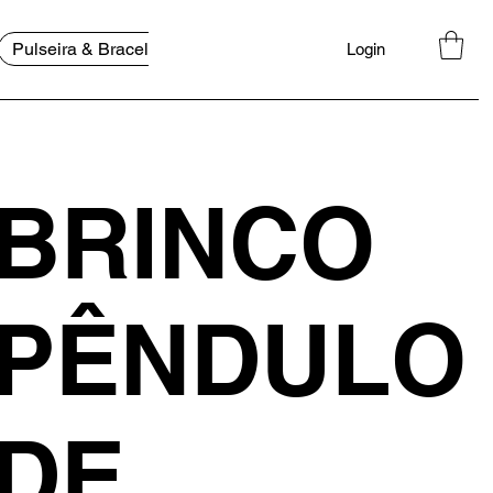
Pulseira & Bracelete
Bolsa
FAQ
Login
BRINCO
PÊNDULO
DE