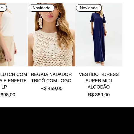
de
Novidade
Novidade
CLUTCH COM
REGATA NADADOR
VESTIDO T-DRESS
A E ENFEITE
TRICÔ COM LOGO
SUPER MIDI
LP
ALGODÃO
Preço
R$ 459,00
eço
Preço
 698,00
R$ 389,00
de
Novidade
Novidade
ber novidades