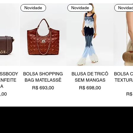
Novidade
Novidade
Novida
OSSBODY
BOLSA SHOPPING
BLUSA DE TRICÔ
BOLSA 
ENFEITE
BAG MATELASSÊ
SEM MANGAS
TEXTUR
ÇA
Preço
Preço
R$ 693,00
R$ 698,00
Pr
,00
R$
Novidade
Novidade
Novida
Quero rece