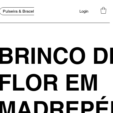
Pulseira & Bracelete
Bolsa
FAQ
Login
BRINCO D
FLOR EM
MADREPÉ