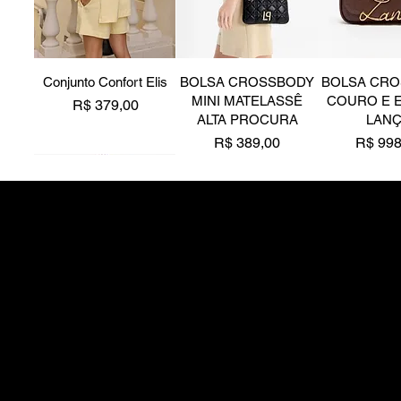
Conjunto Confort Elis
BOLSA CROSSBODY
BOLSA CR
MINI MATELASSÊ
COURO E 
Preço
R$ 379,00
ALTA PROCURA
LAN
Preço
Preço
R$ 389,00
R$ 998
Novidade
Novidade
Z Medeiros Acessórios
CNPJ - 17.769.838/000
LENÇO GRANDE
ANEL REDONDO
ANEL 
ESTAMPADO
COM PÉROLA SHELL
ABERTURA