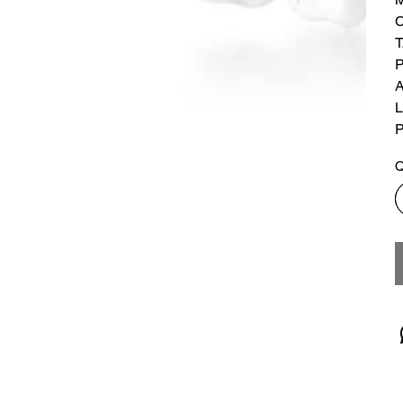
P
A
L
P
Q