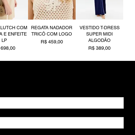
CLUTCH COM
REGATA NADADOR
VESTIDO T-DRESS
A E ENFEITE
TRICÔ COM LOGO
SUPER MIDI
LP
ALGODÃO
Preço
R$ 459,00
eço
Preço
 698,00
R$ 389,00
de
Novidade
Novidade
ber novidades
 CURVO E
DESCRIÇÃO Brinco
ANEL ABAULADO
AULADO
abaulado, curvo,
CRAVEJADO DE